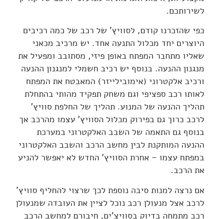
לשירותכם.
כפי שהזכרנו קודם, לסוויץ' של רכב של כמה רכיבים
היוצרים יחד מכלול התנעה אחד. יש מרכיב מכאני
שאליו מתחבר המפתח באופן פיזי, מסתובב ומפעיל את
מנגנון ההנעה. בנוסף יש רכיב חשמלי למנגנון ההנעה
ורכיב אלקטרוני (אימובילייזר) המאבטח את המפתח
לאותו רכב ספציפי וגם משחק תפקיד מהותי בהתחלת
תהליך ההנעה של המנוע. תהליך של החלפת סוויץ'
לרכב כרוך גם בפירוק מכלול הסוויץ' עצמו מהרכב אך
בנוסף גם התאמה של השבב האלקטרוני במערכת
ההנעה המותקנת לבין מחשב הרכב והשבב האלקטרוני
במפתח עצמו – אחרת הסוויץ' החדש לא יאפשר להניע
את הרכב.
אם נרצה למנות סיבה נוספת לכך שרצוי להחליף סוויץ'
לרכב אצל מנעולן רכב נוכל לציין את העובדה שמנעולן
רכב מתמחה בדיוק בסוויצ'ים, חיבורם למחשב הרכב