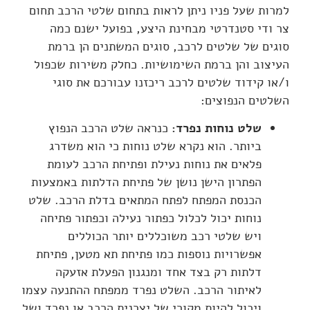
למרות שעל פניו ניתן לראות בתחום שלטי הרכב תחום
צר ודי סטנדרטי מבחינת היצע, בפועל ישנם כמה
סוגים של שלטים לרכב, סוגים המשתנים הן ברמת
העיצוב והן ברמת השימושיות. כחלק משירות שכפול
ו/או קידוד שלטים לרכב ריכזנו עבורכם את סוגי
השלטים הנפוצים:
שלט נוחות נפרד:
כנראה שלט הרכב הנפוץ
ביותר. הוא נקרא שלט נוחות כי הוא משדרג
פלאים את נוחות נעילת ופתיחת הרכב לעומת
הפתרון הישן נושן של פתיחת הדלתות באמצעות
הכנסת המפתח לפתח המתאים בדלת הרכב. שלט
נוחות יכול לכלול כפתור נעילה וכפתור פתיחה
ויש שלטי רכב משוכללים יותר הכוללים
אפשרויות נוספות כמו פתיחת תא מטען, פתיחת
דלתות רק בצד אחד ומנגנון הפעלת אזעקה
לאיתור הרכב. השלט נפרד ממפתח ההתנעה עצמו
ויכול להיות מקורי של יצרנית הרכב או נפרד ושל