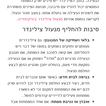
הנעילה. בתוך הצילינדר יש פינים שרק המפתח
המתאים יכול להזיז עם סיבובו, תנועת הפינים משחררת
את לשונית הנעילה או נועלת אותה במצב סגור ונעול.
לקריאה נוספת אודות
מנעול צילינדר בוויקיפדיה
.
סיבות להחליף מנעול צילינדר
בלאי ושחיקה של המנגנון:
גם צילינדרים
ממותגים וחזקים נשחקים בסופו של דבר ויש
להחליפם. אם קשה לסובב את המפתח, אם מנגנון
הנעילה מרגיש לכם "חלוד" ושחוק או אם הנעילה
נתקעת מדי פעם, בהחלט יתכן שהגיע הזמן לבצע
החלפת מנעול.
כניסה לבית חדש:
כאשר אתם עוברים לבית
חדש, רצוי לבצע החלפת צילינדר וכך לוודא שרק
לכם יש את המפתחות למקום וכי לא נשארו
מפתחות פעילים לדיירים קודמים למשל.
אובדן או גניבת מפתח:
אם אחד המפתחות אבד