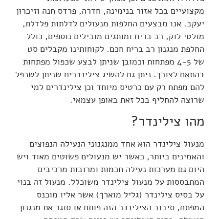
מקצועיים בכל אזור בנימינה, חדרה, פרדס חנה וזיכרון
יעקב. אנו מבצעים החלפות מנעולים לדלתות פלדלת,
מולטי לוק, רב בריח ומותגים מובילים נוספים, כולל
החלפת מנגנון רב בריח חכם. לקוחותינו מקבלים סט
של 4-5 מפתחות וכמובן שניתן לבצע שכפול מפתחות
בהתאם לצורך. ניתן גם להשיג צילינדרים שניתן לשכפל
להם מפתח רק עם כרטיס מיוחד וכן צילינדרים למי
שרוצה להחליף בכל זאת באופן עצמאי.
מהו צילינדר?
מנעול צילינדר הוא אחד ממנגנוני הנעילה הנפוצים
והאמינים ביותר, כאשר יש מנעולים פשוטים מאוד ויש
היום גם מערכות נעילה חכמות ומרובות מרכיבים
המתבססות על מנעול צילינדר משוכלל. מנעול זה בנוי
על בסיס צילינדר (גליל מוארך) אשר אליו מוכנס
המפתח, סיבוב הצילינדר הזה פותח או סוגר את מנגנון