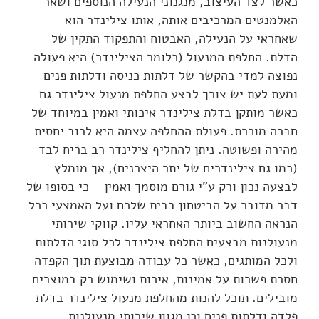
כאשר לצד העיצוב, מנגנוני הנעילה הנוספים ושאר
האלמנטים המרכיבים אותה, אותו צילינדר הוא
שאחראי על הנעילה, האבטוח והתפקוד התקין של
הדלת. החלפת המנעול (כלומר הצילינדר) היא פעולה
נפוצה למדי בהקשר של דלתות כניסה ודלתות פנים
ומעת לעת יש צורך לבצע החלפת מנעול צילינדר גם
כאשר מותקן בדלת צילינדר איכותי ואמין במיוחד של
חברה מוכרת. פעולת ההחלפה עצמה היא לרוב יחסית
מהירה ופשוטה. ניתן להחליף צילינדר רב בריח לבד
(כמו גם צילינדרים של יתר היצרנים), אך מומלץ
לבצעה נכון ורק ע"י גורם מוסמך ואמין – כי בסופו של
דבר מדובר על הביטחון בבית שלכם ועל האמצעי ככל
הנראה החשוב ביותר האחראי עליו. קווקי שירותי
מנעולנות מבצעים החלפת צילינדר לכל סוגי הדלתות
ולכל המותגים, כאשר כל עבודה מבוצעת תוך הקפדה
חסרת פשרות על אמינות, איכות ושימוש רק במוצרים
מובילים. תוכל להנות מהחלפת מנעול צילינדר בדלת
פלדה ודלתות פנים וכן מגוון שירותי מנעולנות