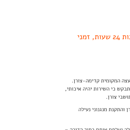
מחפש מנעולן בצורן? הגעת למקום הנכון! קוויקי מנעולן מקצועי לרכב ולבית בצורן. זמינות 24 שעות, זמני
עצה המקומית קדימה-צורן.
תבקש כי השירות יהיה איכותי,
ושבי צורן.
ן והתקנת מנגנוני נעילה
לה נעלתם אותם בתוך הדירה –