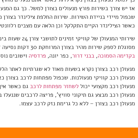
אז יש צורך בשירות פורץ מנעולים בצורן למשל. כך גם המנע
שכפול מיידי בניידת השירות. שירות החלפת צילינדר בצורן 
כאשר הצילינדר הקיים התקלקל וכן הלאה עם מצבים רלוונטי
שירותי המנעולן של קוויקי זמינים לתושבי צורן 24 שעות ביממה וזמני ההגעה קצרים. תשאלו כיצד ייתכן שחברה שמספקת שירותי מנעולנות
מסוגלת לספק שירות מהיר בצורן המרוחקת 30 דקות נסיעה דרומה? התשובה פשוטה מאוד; בעזרת ניידת השירות הנמצאת באיזור ומספקת שירותי
בקדימה הסמוכה
,
בבני דרור
, כפר יונה,
פרדסיה
וישובים נוספ
מנעולן רכב בצורן נקרא בשעות מאוד לא שגרתיות לאתר הלק
מנעולן רכב קוויקי מנעולנות. שכפול מפתחות לרכב בצורן 
מנעולן רכב מקצועי יכול
לשחזר מפתחות לרכב
גם כאשר אין
מנעולן רכב מבצע גם תיקוני סוויץ', פריצה לרכבים שננעלו 
מנעולן רכב בצורן – ללא כל גרימת נזק לרכב עצמו.