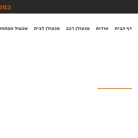
לתוכן
כספ
דף הבית
אודות
מנעולן רכב
מנעולן לבית
שכפול מפתחו
מנעולן בצורן
מנעולן
»
מנעולן בצורן