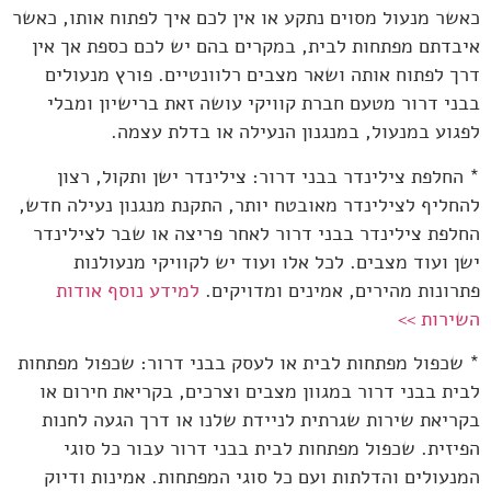
כאשר מנעול מסוים נתקע או אין לכם איך לפתוח אותו, כאשר
איבדתם מפתחות לבית, במקרים בהם יש לכם כספת אך אין
דרך לפתוח אותה ושאר מצבים רלוונטיים. פורץ מנעולים
בבני דרור מטעם חברת קוויקי עושה זאת ברישיון ומבלי
לפגוע במנעול, במנגנון הנעילה או בדלת עצמה.
* החלפת צילינדר בבני דרור: צילינדר ישן ותקול, רצון
להחליף לצילינדר מאובטח יותר, התקנת מנגנון נעילה חדש,
החלפת צילינדר בבני דרור לאחר פריצה או שבר לצילינדר
ישן ועוד מצבים. לכל אלו ועוד יש לקוויקי מנעולנות
פתרונות מהירים, אמינים ומדויקים.
למידע נוסף אודות
השירות >>
* שכפול מפתחות לבית או לעסק בבני דרור: שכפול מפתחות
לבית בבני דרור במגוון מצבים וצרכים, בקריאת חירום או
בקריאת שירות שגרתית לניידת שלנו או דרך הגעה לחנות
הפיזית. שכפול מפתחות לבית בבני דרור עבור כל סוגי
המנעולים והדלתות ועם כל סוגי המפתחות. אמינות ודיוק