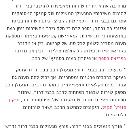
מרחיבה את איזורי השירות ומאפשרת לתושבי בני דרור
להינות משירותי המנעולן המעולים של קוויקי המסופקים
עתה גם בבני דרור. ולמי שתהה כיצד ניתן השירות בכיסוי
איזורי כה נרחב, נספר לכם כי חלק ניכר מהשירות ניתן כעת
באמצעות ניידת שירות המאויישת 24 שעות ביממה ומספקת
מענה מסביב לשעון לכל סוג של קריאה; בין אן מדובר
בקריאת שירות פשוטה להחלפת צילינדר ובין אם מדובר
בפריצת כספת
או פיתרון בעיה בסוויץ' של רכב.
* מנעולן רכב בבני דרור: מנעולן רכב בבני דרור עוסק
בעיקר ברכבים פרטיים ומסחריים, אך יכול לתת מענה גם
עבור כלים חקלאיים ותעשייתיים במקרים רבים. מנעולן רכב
מספק שירות שכפול מפתחות לרכב בבני דרור, שחזור
מפתחות ויצירת סט חדש ומקודד של מפתחות לרכב,
תיקון
סוויץ' תקול
, תיקונים למחשב הרכב ושאר שירותים
רלוונטיים.
* פורץ מנעולים בבני דרור: פורץ מנעולים בבני דרור נדרש