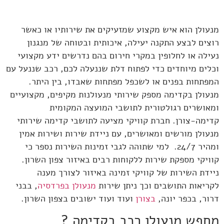
מנעולן הוא איש מקצוע שמזעיקים את שירותיו או כאשר
רוצים לבצע התקנה יעילה, איכותית ובטוחה של מנגנון
נעילה או לחלופין במקרי חירום בהם נדרשים ידע מקצועי
וכלים מיוחדים כדי לפתוח דלת שננעלה לכם, רכב שננעל עם
המפתחות בפנים או לשכפל מפתחות שאבדו, בין היתר.
מנעולן בקדימה מספק שירותי מנעולנות מקיפים, מקצועיים
ומאושרים רגולטורית לתושבי המועצה המקומית
קדימה-צורן. חברת קוויקי מציעה לתושבי קדימה שירותי
מנעולן מורשים ומאושרים, עם ניידת שירות ושירות אמין
ומהיר 24/7. למי שתוהה לגבי זמינות השירות נספר כי
קוויקי מספקת שירות ללקוחות רבים באיזור צפון השרון.
ניידת השירות של קוויקי זמינה באיזור לצורך מענה
לקריאות התושבים וכך ניתן שירות
מנעולן בפרדסיה
, בבני
דרור, בכפר יונה,
בצורן
ועוד ועוד ישובים בצפון השרון.
מחפש מנעולן רכב בקדימה ?