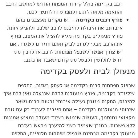
רכב בקדימה כולל קידוד המפתח החדש למחשב הרכב
והתאמה מלאה לדגם ולמפרט הרלוונטי לכם.
פורץ רכבים בקדימה
–
יש מקרים מעצבנים בהם
איבדתם את היכולת להיכנס לרכב שלכם ולהניע אותו.
פורץ מנעולים בקדימה מגיע להציל את המצב, פורץ
את הרכב מבלי לגרום לנזק ואתם חוזרים לשגרה. אם
יש צורך אפשר לשכפל מפתחות לרכב או להכין סט
חדש לחלוטין ולבטל סט קודם שאבד או נגנב.
מנעולן לבית ולעסק בקדימה
שכפול מפתחות לבית בקדימה או לעסק באזור, החלפת
צילינדר בקדימה, פורץ מנעולים לדלת שננעלה ואין לכם איך
להיכנס, התקנת מנגנון נעילה איכותי ובטוח בבית ושאר
שירותי מנעולנות בקדימה – אתם חייבים לעבוד רק עם גורם
מקצועי ומוסמך, העושה שימוש בציוד מעולה ומציע אמינות
ללא פשרות. כמובן שצמיד רצוי להיערך מראש בעזרת
מנעולן בקדימה מבחינת שכפול מפתחות חלופיים, החלפת