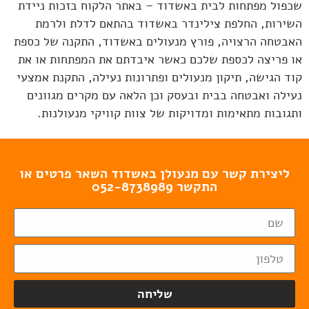
שכפול מפתחות לבית באשדוד – באתר הלקוח בזכות ניידת
השירות, החלפת צילינדר באשדוד בהתאם לדלת ולרמת
האבטחה הרצויה, פורץ מנעולים באשדוד, התקנה של כספת
או פריצה לכספת שלכם כאשר איבדתם את המפתחות או את
קוד הגישה, תיקון מנעולים ופתרונות נעילה, התקנת אמצעי
נעילה ואבטחה בבית ובעסק וכן הלאה עם מקרים מגוונים
ותגובות מתאימות ומדויקות של צוות קוויקי מנעולנות.
ליצירת קשר עם מנעולן באשדוד השאר פרטים או
התקשר 052-8738989
שליחה