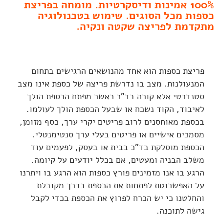
100% אמינות ודיסקרטיות. מומחה בפריצת
כספות מכל הסוגים. שימוש בטכנולוגיה
מתקדמת לפריצה שקטה ונקיה.
פריצת כספות הוא אחד מהנושאים הרגישים בתחום
המנעולנות. מצב בו נדרשת פריצה של כספת אינו מצב
סטנדרטי אלא קורה בד"כ כאשר מפתח הכספת הולך
לאיבוד, הקוד נשכח או שבעל הכספת הולך לעולמו.
בכספת מאוחסנים לרוב פריטים יקרי ערך, כסף מזומן,
מסמכים אישיים או פריטים בעלי ערך סנטימנטלי.
הכספת מוסלקת בד"כ בבית או בעסק, לפעמים עוד
משלב הבניה ומעטים, אם בכלל יודעים על קיומה.
הרגע בו אנו מזמינים פורץ כספות הוא הרגע בו ויתרנו
על האפשרוטת לפתחות את הכספת בדרך מקובלת
והחלטנו כי יש הכרח לפרוץ את הכספת בכדי לקבל
גישה לתוכנה.