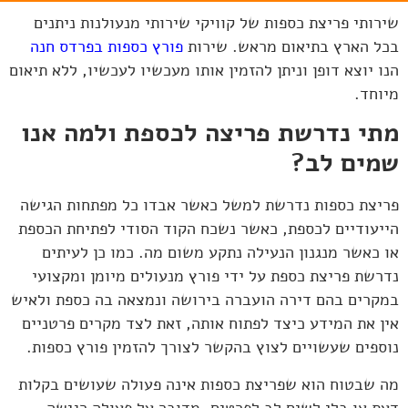
שירותי פריצת כספות של קוויקי שירותי מנעולנות ניתנים
בכל הארץ בתיאום מראש. שירות
פורץ כספות בפרדס חנה
הנו יוצא דופן וניתן להזמין אותו מעכשיו לעכשיו, ללא תיאום
מיוחד.
מתי נדרשת פריצה לכספת ולמה אנו
שמים לב?
פריצת כספות נדרשת למשל כאשר אבדו כל מפתחות הגישה
הייעודיים לכספת, כאשר נשכח הקוד הסודי לפתיחת הכספת
או כאשר מנגנון הנעילה נתקע משום מה. כמו כן לעיתים
נדרשת פריצת כספת על ידי פורץ מנעולים מיומן ומקצועי
במקרים בהם דירה הועברה בירושה ונמצאה בה כספת ולאיש
אין את המידע כיצד לפתוח אותה, זאת לצד מקרים פרטניים
נוספים שעשויים לצוץ בהקשר לצורך להזמין פורץ כספות.
מה שבטוח הוא שפריצת כספות אינה פעולה שעושים בקלות
דעת או בלי לשים לב לפרטים, מדובר על פעולה רגישה