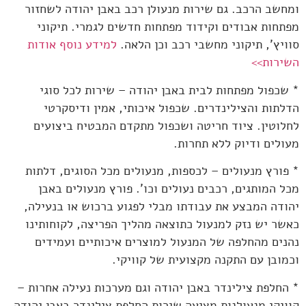
ומחשב הרכב. גם שירות מנעולן רכב באבן יהודה לשחזור
מפתחות אבודים וקידוד מפתחות חדשים לגמרי. תיקוני
סוויץ', תיקוני מחשבי רכב וכן הלאה.
למידע נוסף אודות
השירות>>
* שכפול מפתחות לבית באבן יהודה – שירות לכל סוגי
הדלתות והצילינדרים. שכפול איכותי, אמין ודיסקרטי
לחלוטין. ציוד חריטה ושכפול מתקדם המבטיח ביצועים
מעולים ודיוק ללא תחרות.
* פורץ מנעולים – לכספות, מנעולים מכל הסוגים, דלתות
מכל המותגים, רכבים נעולים וכו'. פורץ מנעולים באבן
יהודה המבצע את עבודתו מבלי לפגוע ברכוש או בנעילה,
כאשר יש נזק למנעול כתוצאה מהליך הפריצה, לקוחותינו
נהנים מהחלפה של המנעול למוצרים איכותיים ועמידים
וכמובן עם התקנה מקצועית של קוויקי.
* החלפת צילינדר באבן יהודה וגם מערכות נעילה אחרות –
קוויקי מנעולנות מציעה שירות החלפת צילינדר באבן יהודה