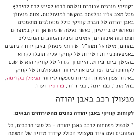
בקוויקי מוכנים עבורכם ונשמח לבוא לסייע לכם להיחלץ
מכל מצב אליו נקלעתם בהקשר למנעולנות. צוות מנעולן
באבן יהודה של חברת קוויקי כולל מנעולנים מוסמכים
ומאושרים ברישיון, כאשר נעשה שימוש אך ורק במוצרים
ופתרונות איכותיים, אמינים ומבית המותגים המובילים
בתחום, מישראל ומחו"ל. שירותי מנעולן באבן יהודה ניתנים
באמצעות ניידת השירות של קוויקי עליה תוכלו לקרוא
בהמשך ביתר פירוט. הייתרון הגדול של קוויקי הוא שישנם
לקוחות רבים הצורכים את שירותי המנעולנות של קוויקי
באיזור צפון השרון. הניידת מספקת שירותי
מנעולן בקדימה
,
בתל מונד, כפר יונה , בני דרור,
פרדסיה
ועוד.
מנעולן רכב באבן יהודה
לקוחות קוויקי באבן יהודה נהנים מהשירותים הבאים:
* שכפול מפתחות לרכב באבן יהודה – כל סוגי הרכבים, כל
המותגים ועם ציוד מקצועי הכולל קידוד מדויק של המפתח