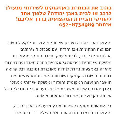
כתוב את הכותרת כאןזקוקים לשירותי מנעולן
לרכב או לבית באבן יהודה? טלפון אחד
לקוויקי והניידת המקצועית בדרך אליכם!
איתמר 052-8738989
מנעולן באבן יהודה מעניק שירותי מנעולנות 24/7 לתושבי
המועצה המקומית אבן יהודה, עם מכלול השירותים
הרלוונטיים לרכב, לבית ולעסק. חברת קוויקי מנעולנות
מספקת שירותים בפריסה גיאוגרפית רחבה מאוד ועם זמינות
מהירה באמצעות ניידת שירות מאובזרת ומוכנה לכל קריאה,
בחירום ובשגרה. קוויקי משרתת בנאמנות ומקצועיות את
תושבי המועצה המקומית והאזור ומספקת שירותי מנעולן
באבן יהודה באישור משטרת ישראל ועם ערכים מובילים של
איכות, מקצועיות, אמינות והתאמה אישית.
בין אם אתם זקוקים לשירות פורץ מנעולים באבן יהודה,
מנעולן רכב באבן יהודה או החלפת צילינדר בבית, אנו