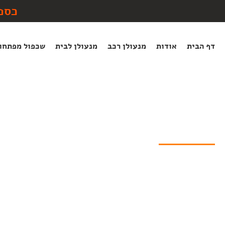
לתוכן
כספ
דף הבית
אודות
מנעולן רכב
מנעולן לבית
שכפול מפתחו
שירותי חילוץ
מנעולן
»
שירותי חילוץ