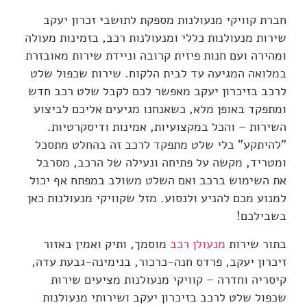
חברת קוויקי מנעולנות מספקת לתושבי זכרון יעקב
שירות מנעולנות כללי ומנעולנות רכב, בזמינות מעולה
ומהירה ועם חנות פיזית קרובה וניידת שירות מאובזרת
במלואה המגיעה עד לבית הלקוח. שירות שכפול שלט
לרכב בזיכרון יעקב מאפשר לכם לקבל שלט רכב חדש
ומתפקד באופן מלא, כשאנחנו מגיעים אליכם לביצוע
השירות – והכל במקצועיות, אמינות ודיסקרטיות.
"להיתקע" בלי שלט מתפקד לרכב זה בהחלט מתסכל
ומטריד, מקשה על פתיחה ונעילה של הרכב, מסרבל
את השימוש ברכב ואם השלט משולב במפתח אף יכול
למנוע מכם להניע ולנסוע. מזל שקוויקי מנעולנות כאן
בשבילכם!
בתור שירות
מנעולן רכב
מוסמך, ותיק ואמין באזור
זיכרון יעקב, פרדס חנה-כרכור, בנימינה-גבעת עדה,
קיסריה וחדרה – קוויקי מנעולנות מציעים שירות
שכפול שלט לרכב בזיכרון יעקב ושירותי מנעולנות