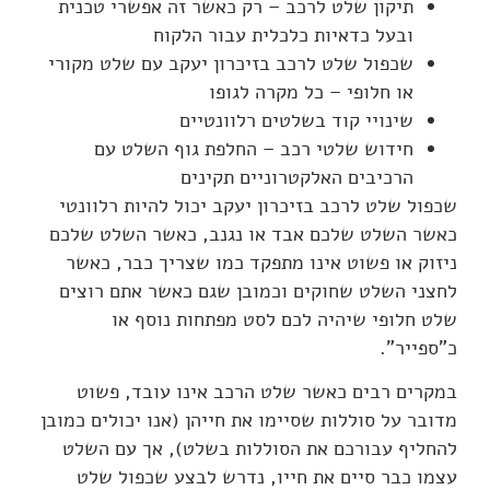
תיקון שלט לרכב – רק כאשר זה אפשרי טכנית
ובעל כדאיות כלכלית עבור הלקוח
שכפול שלט לרכב בזיכרון יעקב עם שלט מקורי
או חלופי – כל מקרה לגופו
שינויי קוד בשלטים רלוונטיים
חידוש שלטי רכב – החלפת גוף השלט עם
הרכיבים האלקטרוניים תקינים
שכפול שלט לרכב בזיכרון יעקב יכול להיות רלוונטי
כאשר השלט שלכם אבד או נגנב, כאשר השלט שלכם
ניזוק או פשוט אינו מתפקד כמו שצריך כבר, כאשר
לחצני השלט שחוקים וכמובן שגם כאשר אתם רוצים
שלט חלופי שיהיה לכם לסט מפתחות נוסף או
כ"ספייר".
במקרים רבים כאשר שלט הרכב אינו עובד, פשוט
מדובר על סוללות שסיימו את חייהן (אנו יכולים כמובן
להחליף עבורכם את הסוללות בשלט), אך עם השלט
עצמו כבר סיים את חייו, נדרש לבצע שכפול שלט